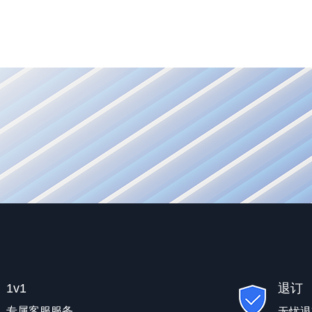
1v1
退订
专属客服服务
无忧退