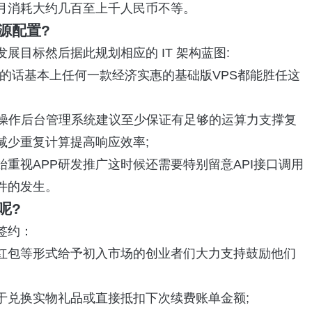
，预计每月消耗大约几百至上千人民币不等。
源配置?
目标然后据此规划相应的 IT 架构蓝图:
的话基本上任何一款经济实惠的基础版VPS都能胜任这
库操作后台管理系统建议至少保证有足够的运算力支撑复
减少重复计算提高响应效率;
重视APP研发推广这时候还需要特别留意API接口调用
件的发生。
呢?
签约：
红包等形式给予初入市场的创业者们大力支持鼓励他们
于兑换实物礼品或直接抵扣下次续费账单金额;