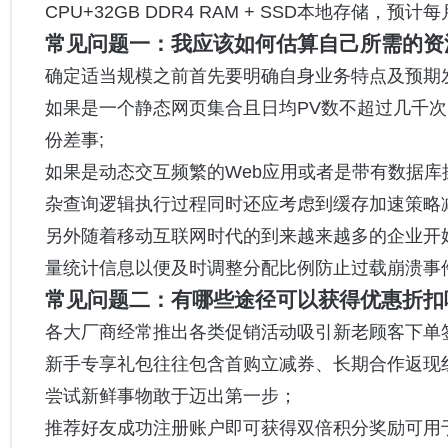
CPU+32GB DDR4 RAM + SSD本地存储
常见问题一：我应该如何估算自己所需的资
确定适当规模之前首先要明确自身业务特点及预期发展
如果是一个静态网页集合且日均PV数不超过几千次
份差事;
如果是动态交互频繁的Web应用或者是带有数据
杂查询逻辑执行过程同时还应考虑到缓存加速策略
另外随着移动互联网时代的到来越来越多的企业开始
量统计信息以便及时调整分配比例防止过载崩溃事
常见问题二：有哪些途径可以获得优惠折扣
各大厂商经常推出各类促销活动吸引新老顾客下单
新手专享礼包往往包含首购立减券、长期合作返现
尝试新鲜事物敢于迈出第一步；
推荐好友成功注册账户即可获得双倍积分奖励可用